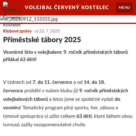
VOLEJBAL ČERVENÝ KOSTELEC
MENU
Klubové zprávy
-
st 23. 7. 2025
Příměstské tábory 2025
Vesmírné léto s volejbalem: 9. ročník příměstských táborů
přilákal 63 dětí!
V týdnech od
7. do 11. července
a od
14. do 18.
července
proběhl v našem klubu již
9. ročník příměstských
volejbalových táborů
a letos jsme se společně vydali
do
vesmíru
! Tematický program plný sportu, her, zábavy a
týmové spolupráce si užilo celkem
63 dětí
, které během obou
turnusů zažily nezapomenutelné chvíle.