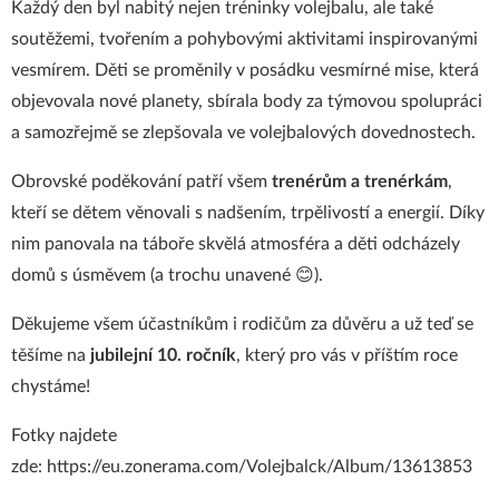
Každý den byl nabitý nejen tréninky volejbalu, ale také
soutěžemi, tvořením a pohybovými aktivitami inspirovanými
vesmírem. Děti se proměnily v posádku vesmírné mise, která
objevovala nové planety, sbírala body za týmovou spolupráci
a samozřejmě se zlepšovala ve volejbalových dovednostech.
Obrovské poděkování patří všem
trenérům a trenérkám
,
kteří se dětem věnovali s nadšením, trpělivostí a energií. Díky
nim panovala na táboře skvělá atmosféra a děti odcházely
domů s úsměvem (a trochu unavené 😊).
Děkujeme všem účastníkům i rodičům za důvěru a už teď se
těšíme na
jubilejní 10. ročník
, který pro vás v příštím roce
chystáme!
Fotky najdete
zde:
https://eu.zonerama.com/Volejbalck/Album/13613853