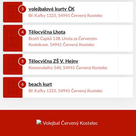
volejbalové kurty ČK
3
Bř. Kafky 1325, 54941 Červený Kostelec
Tělocvična Lhota
4
Bratří Čapků 138, Lhota za Červeným
Kostelcem, 54941 Červený Kostelec
Tělocvična ZŠ V. Hejny
5
Komenského 540, 54941 Červený Kostelec
beach kurt
6
Bř. Kafky 1325, 54941 Červený Kostelec