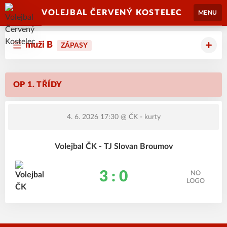
VOLEJBAL ČERVENÝ KOSTELEC
MENU
muži B
ZÁPASY
OP 1. TŘÍDY
4. 6. 2026 17:30
@ ČK - kurty
Volejbal ČK - TJ Slovan Broumov
3 : 0