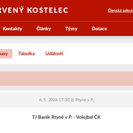
RVENÝ KOSTELEC
Členská sekce
Kontakty
Články
Týmy
Dotace
pasy
Tabulka
Události
6. 5. 2026 17:30
@ Rtyně v P.
TJ Baník Rtyně v P. - Volejbal ČK