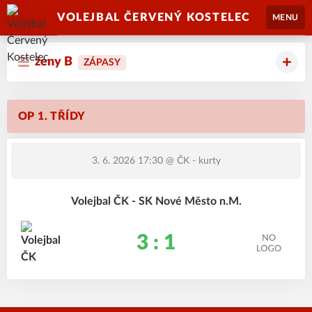
VOLEJBAL ČERVENÝ KOSTELEC
MENU
ženy B
ZÁPASY
OP 1. TŘÍDY
3. 6. 2026 17:30
@ ČK - kurty
Volejbal ČK - SK Nové Město n.M.
3 : 1