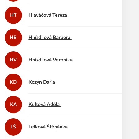
HT
Hlaváčová
Tereza
HB
Hnízdilová
Barbora
HV
Hnízdilová
Veronika
KD
Kozyn
Daria
KA
Kultová
Adéla
LŠ
Lelková
Štěpánka