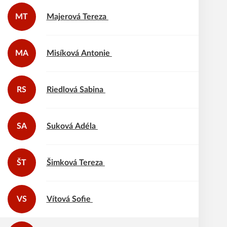
MT
Majerová
Tereza
MA
Misíková
Antonie
RS
Riedlová
Sabina
SA
Suková
Adéla
ŠT
Šimková
Tereza
VS
Vítová
Sofie