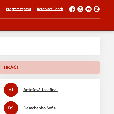
Program zápasů
Rezervace Beach
Facebook
Instagram
YouTube
Zonerama
HRÁČI
AJ
Antošová
Josefína
DS
Demchenko
Sofia